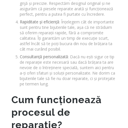
grijă și precizie. Respectăm designul original și ne
asigurăm că piesele reparate arată și funcționează
perfect, pentru a putea fi purtate cu încredere.
Rapiditate și eficiență
: Înțelegem cât de importante
sunt pentru tine bijuteriile tale, așa că ne străduim
să oferim reparații rapide, fără a compromite
calitatea. Îți garantăm un timp de execuție scurt,
astfel încât să te poți bucura din nou de brățara ta
cât mai curând posibil.
Consultanță personalizată
: Dacă nu ești sigur ce tip
de reparație este necesară sau dacă brățara ta are
nevoie de o întreținere specială, suntem aici pentru
a-ți oferi sfaturi și soluții personalizate. Ne dorim ca
bijuteriile tale să fie nu doar reparate, ci și protejate
pe termen lung.
Cum funcționează
procesul de
reparație?