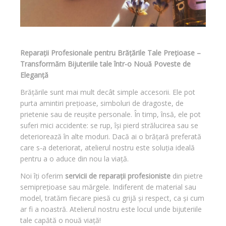
Reparații Profesionale pentru Brățările Tale Prețioase –
Transformăm Bijuteriile tale într-o Nouă Poveste de
Eleganță
Brățările sunt mai mult decât simple accesorii. Ele pot
purta amintiri prețioase, simboluri de dragoste, de
prietenie sau de reușite personale. În timp, însă, ele pot
suferi mici accidente: se rup, își pierd strălucirea sau se
deteriorează în alte moduri. Dacă ai o brățară preferată
care s-a deteriorat, atelierul nostru este soluția ideală
pentru a o aduce din nou la viață.
Noi îți oferim
servicii de reparații profesioniste
din pietre
semiprețioase sau mărgele. Indiferent de material sau
model, tratăm fiecare piesă cu grijă și respect, ca și cum
ar fi a noastră. Atelierul nostru este locul unde bijuteriile
tale capătă o nouă viață!