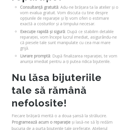
Consultanță gratuită
: Adu-ne brățara ta la atelier și o
vom evalua gratuit. Vom discuta cu tine despre
opțiunile de reparație și îți vom oferi o estimare
exactă a costurilor și a timpului necesar.
Execuție rapidă și sigură
: După ce stabilim detaliile
reparației, vom începe lucrul imediat, asigurându-ne
că piesele tale sunt manipulate cu cea mai mare
grijă.
Livrare promptă
: După finalizarea reparației, te vom
anunța imediat pentru a-ți putea ridica bijuteriile.
Nu lăsa bijuteriile
tale să rămână
nefolosite!
Fiecare brățară merită o a doua șansă la strălucire.
Programează acum o reparație
și lasă-ne să îți redăm
bucuria de a purta bijuteriile tale preferate. Atelierul