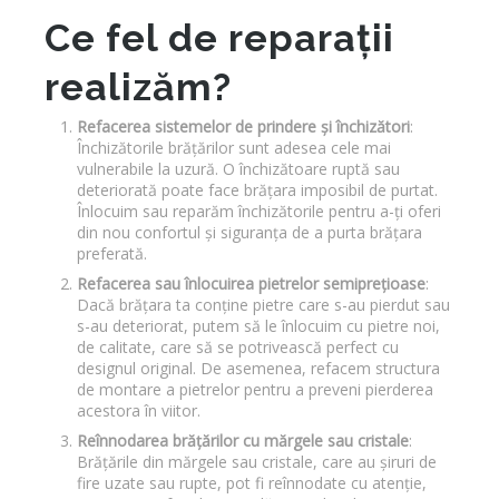
Ce fel de reparații
realizăm?
Refacerea sistemelor de prindere și închizători
:
Închizătorile brățărilor sunt adesea cele mai
vulnerabile la uzură. O închizătoare ruptă sau
deteriorată poate face brățara imposibil de purtat.
Înlocuim sau reparăm închizătorile pentru a-ți oferi
din nou confortul și siguranța de a purta brățara
preferată.
Refacerea sau înlocuirea pietrelor semiprețioase
:
Dacă brățara ta conține pietre care s-au pierdut sau
s-au deteriorat, putem să le înlocuim cu pietre noi,
de calitate, care să se potrivească perfect cu
designul original. De asemenea, refacem structura
de montare a pietrelor pentru a preveni pierderea
acestora în viitor.
Reînnodarea brățărilor cu mărgele sau cristale
:
Brățările din mărgele sau cristale, care au șiruri de
fire uzate sau rupte, pot fi reînnodate cu atenție,