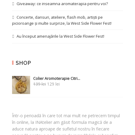
Giveaway: ce inseamna aromaterapia pentru voi?
Concerte, dansuri, ateliere, flash mob, artiști pe
picioroange și multe surprize, la West Side Flower Fest!
Au început amenajările la West Side Flower Fest!
SHOP
Colier Aromoterapie Citri...
Prețul
Prețul
139
lei
129
lei
inițial
curent
a
este:
fost:
129 lei.
139 lei.
Într-o perioadă în care tot mai mult ne petrecem timpul
în online, la INAtelier am găsit formula magică de a
aduce natura aproape de sufletul nostru în fiecare