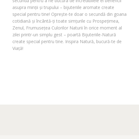
secundă pentru a ne bucura de incredibilele ei beneficii
asupra minții și trupului – bijuteriile aromate create
special pentru tine! Oprește-te doar o secundă din goana
cotidiană și încântă-ți toate simțurile cu Prospețimea,
Zenul, Frumusețea Culorilor Naturii în orice moment al
zilei printr-un simplu gest – poartă Bijuteriile-Natură
create special pentru tine. Inspira Natură, bucură-te de
Viață!