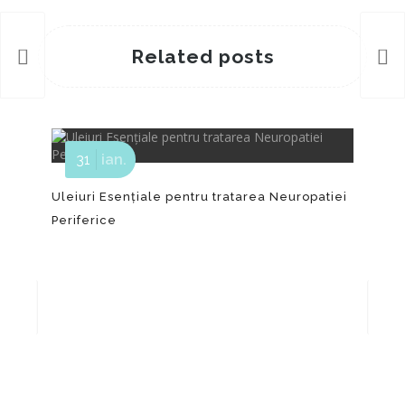
Related posts
31
ian.
Uleiuri Esențiale pentru tratarea Neuropatiei
Periferice
WES
fes
Mor