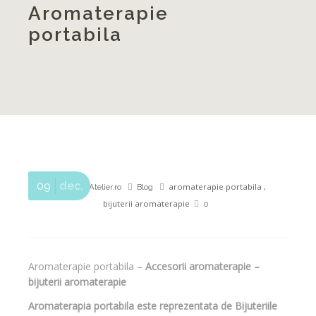
Aromaterapie
portabila
09
dec.
aromaterapie portabila
,
www.INAtelier.ro
Blog
bijuterii aromaterapie
0
Aromaterapie portabila –
Accesorii aromaterapie –
bijuterii aromaterapie
Aromaterapia portabila este reprezentata de Bijuteriile