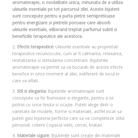
aromaterapie, o modalitate unica, minunata de a utiliza
uleiurile esentiale pe tot parcursul zilei. Aceste bijuterii
sunt concepute pentru a purta pietre semipretioase
pentru energizare si pietrele poroase care absorb
uleiurile esentiale, eliberand treptat parfumul subtil si
beneficiile terapeutice ale acestora.
2.
Efecte terapeutice:
Uleiurile esentiale au proprietati
terapeutice recunoscute, cum ar fi calmarea, relaxarea,
revitalizarea si stimularea concentrarii. Bijuteriile
aromaterapie va permit sa va bucurati de aceste efecte
benefice in orice moment al zilei, indiferent de locul in
care va aflati.
3.
Stil si eleganta:
Bijuteriile aromaterapie sunt
concepute sa fie frumoase si elegante, pentru a se
potrivi cu orice tinuta si ocazie. Puteti alege dintr-o
varietate de modele, forme si materiale, astfel incat sa
puteti gasi bijuteria perfecta care sa va completeze stilul
personal: coliere Copacul vietii, cercei, bratari.
4.
Materiale sigure:
Bijuteriile sunt create din materiale