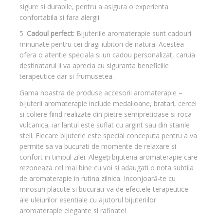
sigure si durabile, pentru a asigura o experienta
confortabila si fara alergii.
5.
Cadoul perfect:
Bijuteriile aromaterapie sunt cadouri
minunate pentru cei dragi iubitori de natura. Acestea
ofera o atentie speciala si un cadou personalizat, caruia
destinatarul ii va aprecia cu siguranta beneficiile
terapeutice dar si frumusetea.
Gama noastra de produse accesorii aromaterapie –
bijuterii aromaterapie include medalioane, bratari, cercei
si coliere fiind realizate din pietre semipretioase si roca
vulcanica, iar lantul este suflat cu argint sau din stainle
Uleiuri Esențiale pentru tratarea Neuropatiei Periferice
stell. Fiecare bijuterie este special conceputa pentru a va
permite sa va bucurati de momente de relaxare si
confort in timpul zilei. Alegeți bijuteria aromaterapie care
rezoneaza cel mai bine cu voi si adaugati o nota subtila
de aromaterapie in rutina zilnica. Inconjoară-te cu
mirosuri placute si bucurati-va de efectele terapeutice
ale uleiurilor esentiale cu ajutorul bijuteriilor
aromaterapie elegante si rafinate!