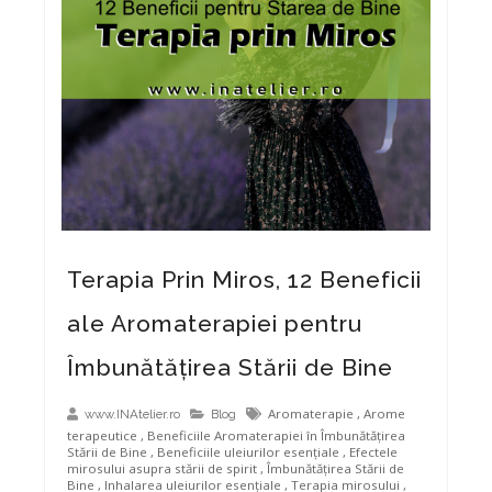
Terapia Prin Miros, 12 Beneficii
ale Aromaterapiei pentru
Îmbunătățirea Stării de Bine
Aromaterapie
,
Arome
www.INAtelier.ro
Blog
terapeutice
,
Beneficiile Aromaterapiei în Îmbunătățirea
Stării de Bine
,
Beneficiile uleiurilor esențiale
,
Efectele
mirosului asupra stării de spirit
,
Îmbunătățirea Stării de
Bine
,
Inhalarea uleiurilor esențiale
,
Terapia mirosului
,