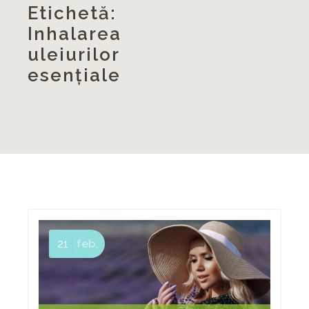
Etichetă:
Inhalarea
uleiurilor
esențiale
21
feb.