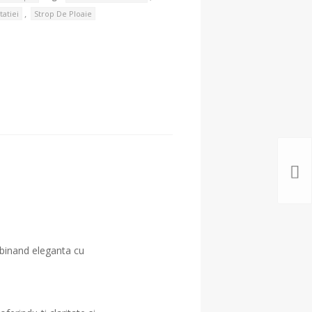
,
tatiei
Strop De Ploaie
mbinand eleganta cu