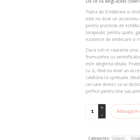
De ce sa alegi acest colier
fost:
69 le
Piatra de Echilibrare si Vin
90 lei.
este nu doar un accesoriu e
pentru practicile de echilib
terapeutic pentru spate, gat
ezoterice de vindecare si me
Daca esti in cautarea unui
frumusetea cu semnificatia 
este alegerea ideala. Poate 
cu zi, fiind nu doar un acces
calatoria ta spirituala. Ide
cei care doresc sa isi dezvo
perfect pentru tine sau pe
Adaugă în 
Categories:
,
Coliere
Crist