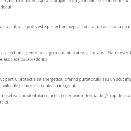
a „Piatra Intuitiei”. Ajuta la amplificarea gandurilor si sentimentelor, o
itatii.
sta piatra se potriveste perfect pe piept, fiind atat un accesoriu de 
nt selectionat pentru a asigura autenticitatea si calitatea. Piatra est
le asociate cu labradoritul.
t pentru protectia sa energetica, oferind purtatorului sau un scut imp
ilitatile psihice si stimuleaza imaginatia.
musetea labradoritului cu acest colier unic in forma de „Strop de ploai
re zi.