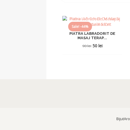
Sale! -44%
PIATRA LABRADORIT DE
MASAJ TERAP...
Prețul
Prețul
50
lei
90
lei
inițial
curent
a
este:
fost:
50 lei.
90 lei.
BijutAr