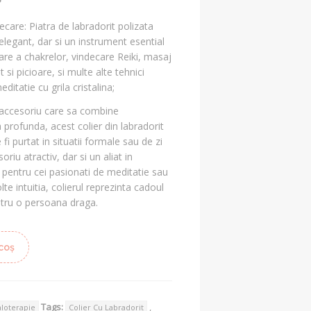
?
i.
decare: Piatra de labradorit polizata
legant, dar si un instrument esential
rare a chakrelor, vindecare Reiki, masaj
 si picioare, si multe alte tehnici
ditatie cu grila cristalina;
 accesoriu care sa combine
profunda, acest colier din labradorit
fi purtat in situatii formale sau de zi
oriu atractiv, dar si un aliat in
al pentru cei pasionati de meditatie sau
lte intuitia, colierul reprezinta cadoul
ntru o persoana draga.
coș
Tags:
,
aloterapie
Colier Cu Labradorit