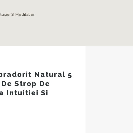
uitiei Si Meditatiei
bradorit Natural 5
 De Strop De
a Intuitiei Si
ul
ent
: