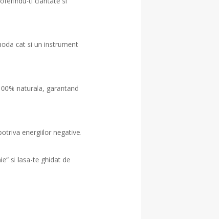
ferindu-ti claritate si
moda cat si un instrument
e 100% naturala, garantand
otriva energiilor negative.
e” si lasa-te ghidat de