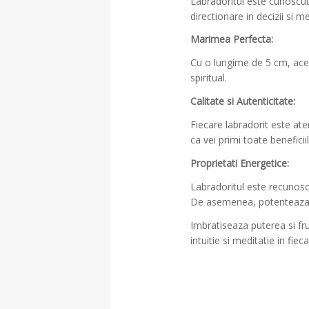
Labradoritul este cunoscut c
directionare in decizii si med
Marimea Perfecta:
Cu o lungime de 5 cm, acea
spiritual.
Calitate si Autenticitate:
Fiecare labradorit este ate
ca vei primi toate beneficii
Proprietati Energetice:
Labradoritul este recunoscu
De asemenea, potenteaza ab
Imbratiseaza puterea si fru
intuitie si meditatie in fieca