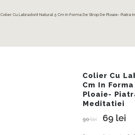
 Colier Cu Labradorit Natural 5 Cm In Forma De Strop De Ploaie- Piatra Int
Colier Cu La
Cm In Forma
Ploaie- Piatr
Meditatiei
69
lei
Prețul
Preț
90
lei
inițial
cur
a
este