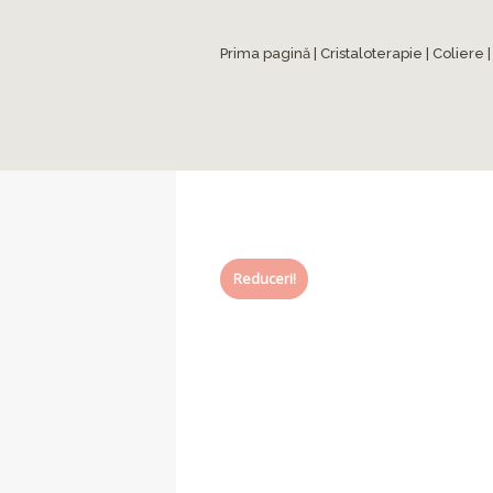
Prima pagină
|
Cristaloterapie
|
Coliere
|
Reduceri!