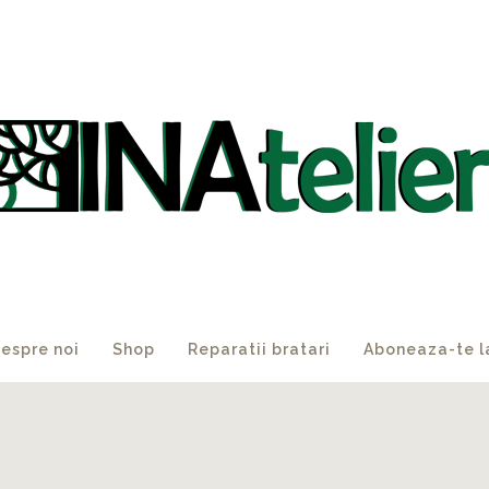
espre noi
Shop
Reparatii bratari
Aboneaza-te l