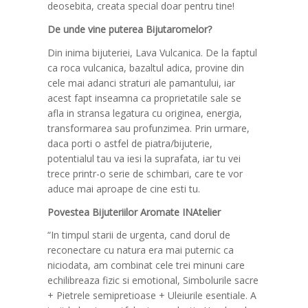
deosebita, creata special doar pentru tine!
De unde vine puterea Bijutaromelor?
Din inima bijuteriei, Lava Vulcanica. De la faptul
ca roca vulcanica, bazaltul adica, provine din
cele mai adanci straturi ale pamantului, iar
acest fapt inseamna ca proprietatile sale se
afla in stransa legatura cu originea, energia,
transformarea sau profunzimea. Prin urmare,
daca porti o astfel de piatra/bijuterie,
potentialul tau va iesi la suprafata, iar tu vei
trece printr-o serie de schimbari, care te vor
aduce mai aproape de cine esti tu.
Povestea Bijuteriilor Aromate INAtelier
“In timpul starii de urgenta, cand dorul de
reconectare cu natura era mai puternic ca
niciodata, am combinat cele trei minuni care
echilibreaza fizic si emotional, Simbolurile sacre
+ Pietrele semipretioase + Uleiurile esentiale. A