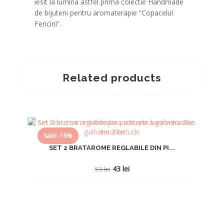
iesit la lumina astfel prima colectie Handmade
de bijuterii pentru aromaterapie “Copacelul
Fericirii”.
Related products
Sale! -19%
SET 2 BRATAROME REGLABILE DIN PI...
Prețul
Prețul
43
lei
53
lei
inițial
curent
a
este:
fost:
43 lei.
53 lei.