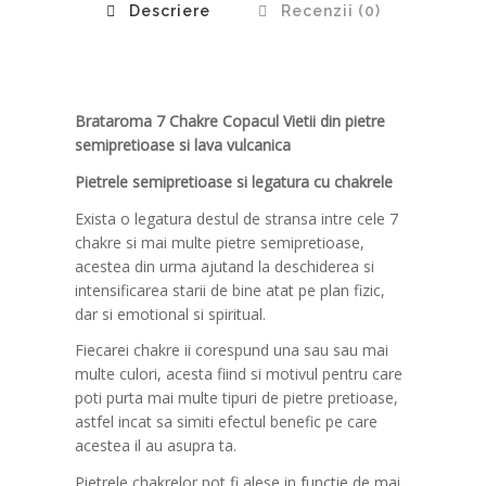
Descriere
Recenzii (0)
Brataroma 7 Chakre Copacul Vietii din pietre
semipretioase si lava vulcanica
Pietrele semipretioase si legatura cu chakrele
Exista o legatura destul de stransa intre cele 7
chakre si mai multe pietre semipretioase,
acestea din urma ajutand la deschiderea si
intensificarea starii de bine atat pe plan fizic,
dar si emotional si spiritual.
Fiecarei chakre ii corespund una sau sau mai
multe culori, acesta fiind si motivul pentru care
poti purta mai multe tipuri de pietre pretioase,
astfel incat sa simiti efectul benefic pe care
acestea il au asupra ta.
Pietrele chakrelor pot fi alese in functie de mai