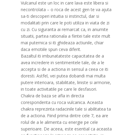
Vulcanul este un loc in care lava este libera si
necontrolata – o roca de acest gen te va ajuta
sa-ti descoperi intuitia si instinctul, dar si
modalitati prin care le poti utiliza in viata de zi
cu zi. Cu siguranta ai remarcat ca, in anumite
situatii, partea rationala a fiintei tale este mult
mai puternica si iti ghideaza actiunile, chiar
daca emotiile spun ceva diferit.
Bazaltul iti imbunatateste capacitatea de a
avea incredere in sentimentele tale, de a le
accepta si de a actiona in sensul a ceea ce iti
doresti. Astfel, vei putea dobandi mai multa
putere interioara, stabilitate, liniste si armonie,
in toate activitatile pe care le desfasori.
Chakra de baza se afla in directa
corespondenta cu roca vulcanica. Aceasta
chakra reprezinta radacinile tale si abilitatea ta
de a actiona. Fiind prima dintre cele 7, ea are
rolul de a le alimenta cu energie pe cele
superioare. De aceea, este esential ca aceasta