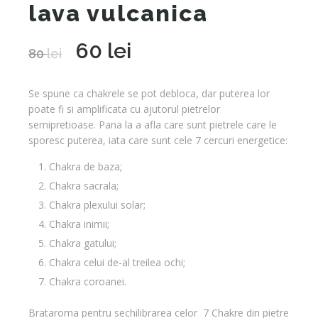
lava vulcanica
60
lei
Prețul
Prețul
80
lei
inițial
curent
a
este:
Se spune ca chakrele se pot debloca, dar puterea lor
fost:
60 lei.
poate fi si amplificata cu ajutorul pietrelor
80 lei.
semipretioase. Pana la a afla care sunt pietrele care le
sporesc puterea, iata care sunt cele 7 cercuri energetice:
Chakra de baza;
Chakra sacrala;
Chakra plexului solar;
Chakra inimii;
Chakra gatului;
Chakra celui de-al treilea ochi;
Chakra coroanei.
Brataroma pentru sechilibrarea celor 7 Chakre din pietre