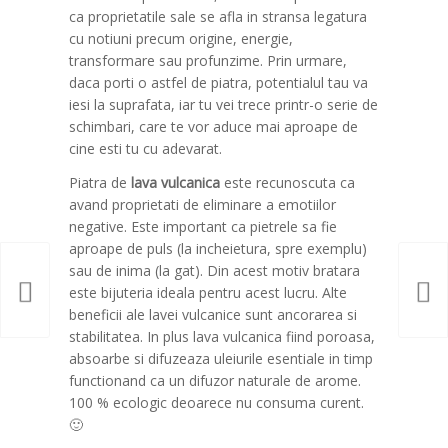
ca proprietatile sale se afla in stransa legatura
cu notiuni precum origine, energie,
transformare sau profunzime. Prin urmare,
daca porti o astfel de piatra, potentialul tau va
iesi la suprafata, iar tu vei trece printr-o serie de
schimbari, care te vor aduce mai aproape de
cine esti tu cu adevarat.
Piatra de
lava vulcanica
este recunoscuta ca
avand proprietati de eliminare a emotiilor
negative. Este important ca pietrele sa fie
aproape de puls (la incheietura, spre exemplu)
sau de inima (la gat). Din acest motiv bratara
este bijuteria ideala pentru acest lucru. Alte
beneficii ale lavei vulcanice sunt ancorarea si
stabilitatea. In plus lava vulcanica fiind poroasa,
absoarbe si difuzeaza uleiurile esentiale in timp
functionand ca un difuzor naturale de arome.
100 % ecologic deoarece nu consuma curent.
🙂