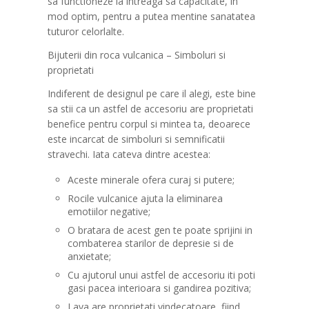
sa functioneze la intreaga sa capacitate, in
mod optim, pentru a putea mentine sanatatea
tuturor celorlalte.
Bijuterii din roca vulcanica – Simboluri si
proprietati
Indiferent de designul pe care il alegi, este bine
sa stii ca un astfel de accesoriu are proprietati
benefice pentru corpul si mintea ta, deoarece
este incarcat de simboluri si semnificatii
stravechi. Iata cateva dintre acestea:
Aceste minerale ofera curaj si putere;
Rocile vulcanice ajuta la eliminarea
emotiilor negative;
O bratara de acest gen te poate sprijini in
combaterea starilor de depresie si de
anxietate;
Cu ajutorul unui astfel de accesoriu iti poti
gasi pacea interioara si gandirea pozitiva;
Lava are proprietati vindecatoare, fiind