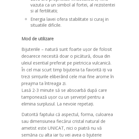
vazuta ca un simbol al fortei, al rezistentei
si al fertilitatii;
Energia lavei ofera stabilitate si curaj in
situatiile dificile.
Mod de utilizare
Bijuteriile – natură sunt foarte ușor de folosit
deoarece necesită doar o picătură, doua din
uleiul esential preferat pe pietricica vulcanică.
În cel mai scurt timp bijuteria ta favorită iți va
trezi simțurile eliberând cele mai fine arome în
preajma ta întreaga zi.
Lasă 2-3 minute să se absoarbă după care
tamponează ușor cu un șervețel pentru a
elimina surplusul. La nevoie repetați.
Datorită faptului că aspectul, forma, culoarea
sau dimensiunea fiecărui cristal natural de
ametist este UNICAT, nici o piatră nu vă
semăna cu alta iar tu vei avea o bjuterie