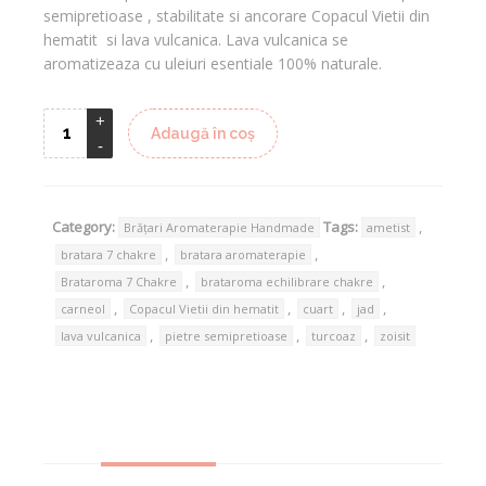
semipretioase , stabilitate si ancorare Copacul Vietii din
hematit si lava vulcanica. Lava vulcanica se
aromatizeaza cu uleiuri esentiale 100% naturale.
Adaugă în coș
Category:
Tags:
,
Brățari Aromaterapie Handmade
ametist
,
,
bratara 7 chakre
bratara aromaterapie
,
,
Brataroma 7 Chakre
brataroma echilibrare chakre
,
,
,
,
carneol
Copacul Vietii din hematit
cuart
jad
,
,
,
lava vulcanica
pietre semipretioase
turcoaz
zoisit