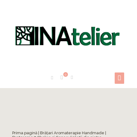
0
Prima pagină
|
Brățari Aromaterapie Handmade
|