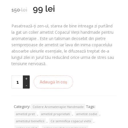
99
lei
Prețul
Prețul
150
lei
inițial
curent
a
este:
Pasatrează-ți zen-ul, starea de bine intreaga zi purtând
fost:
99 lei.
la gat un colier ametist Copacul Vieții handmade pentru
150 lei.
aromaterapie . Este un talisman deosebit din pietre
semiprețioase de ametist iar lava din inima copacelului
absoarbe uleiurile esențiale, le difuzează treptat de-a
lungul zilei in jurul tău reducând orice urma de stres sau
tensiune nervoasă.
Adaugă în coș
Category:
Tags:
Coliere Aromaterapie Handmade
,
,
,
ametist pret
ametist proprietati
ametist zodie
,
,
ametistul beneficii
Ce semnifica copacul vietii