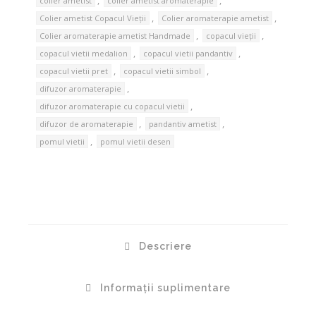
,
,
colier ametist
colier ametist aromaterapie
,
,
Colier ametist Copacul Vieții
Colier aromaterapie ametist
,
,
Colier aromaterapie ametist Handmade
copacul vieții
,
,
copacul vietii medalion
copacul vietii pandantiv
,
,
copacul vietii pret
copacul vietii simbol
,
difuzor aromaterapie
,
difuzor aromaterapie cu copacul vietii
,
,
difuzor de aromaterapie
pandantiv ametist
,
pomul vietii
pomul vietii desen
Descriere
Informații suplimentare