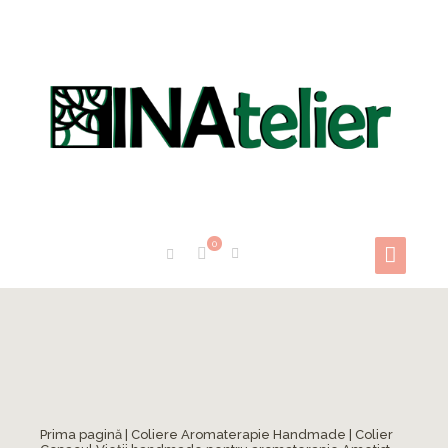
0
Prima pagină
|
Coliere Aromaterapie Handmade
| Colier