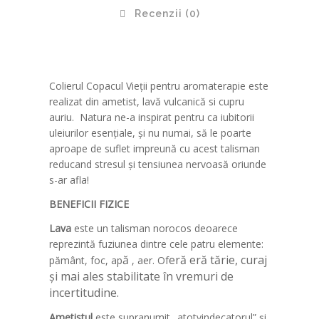
Recenzii (0)
Colierul Copacul Vieții pentru aromaterapie este
realizat din ametist, lavă vulcanică si cupru
auriu. Natura ne-a inspirat pentru ca iubitorii
uleiurilor esențiale, și nu numai, să le poarte
aproape de suflet impreună cu acest talisman
reducand stresul și tensiunea nervoasă oriunde
s-ar afla!
BENEFICII FIZICE
Lava
este un talisman norocos deoarece
reprezintă fuziunea dintre cele patru elemente:
ă
eră
eră tărie, curaj
pământ, foc, ap
, aer. Of
și mai ales stabilitate în vremuri de
incertitudine.
Ametistul
este supranumit „atotvindecatorul” și