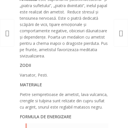
„piatra sufletului”, „piatra divinitatii”, inelul papal
este realizat din ametist. Reduce stresul și
tensiunea nervoasă. Este o piatră dedicată
scăpării de vicii, tipare emoționale și
comportamente negative, obiceiuri dăunatoare
și dependențe. Poarta un medalion cu ametist
pentru a chema inapoi o dragoste pierduta. Pus
pe frunte, ametistul favorizeaza meditatia
sivizualizarea.
ZODII
Varsator, Pesti.
MATERIALE
Pietre semipretioase de ametist, lava vulcanica,
crengile si tulpina sunt relizate din cupru suflat
cu argint, snurul este reglabil matasos negru.
FORMULA DE ENERGIZARE