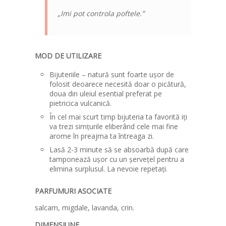
„Imi pot controla poftele.”
MOD DE UTILIZARE
Bijuteriile – natură sunt foarte ușor de
folosit deoarece necesită doar o picătură,
doua din uleiul esential preferat pe
pietricica vulcanică.
În cel mai scurt timp bijuteria ta favorită iți
va trezi simțurile eliberând cele mai fine
arome în preajma ta întreaga zi.
Lasă 2-3 minute să se absoarbă după care
tamponează ușor cu un șervețel pentru a
elimina surplusul. La nevoie repetați.
PARFUMURI ASOCIATE
salcam, migdale, lavanda, crin.
DIMENSIUNE