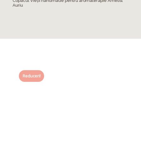
Copacul Vieții handmade pentru aromaterapie Ametist
Auriu
Reduceri!