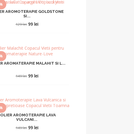
3%
IER AROMOTERAPIE GOLDSTONE
SI...
Prețul
Prețul
99
lei
129
lei
inițial
curent
a
este:
fost:
99 lei.
129 lei.
4%
R AROMATERAPIE MALAHIT SI L...
Prețul
Prețul
99
lei
149
lei
inițial
curent
a
este:
fost:
99 lei.
149 lei.
4%
COLIER AROMOTERAPIE LAVA
VULCANI...
Prețul
Prețul
99
lei
149
lei
inițial
curent