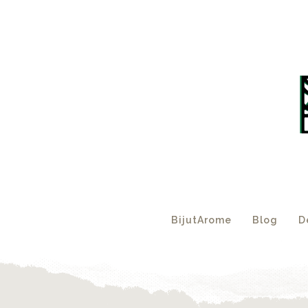
BijutArome
Blog
D