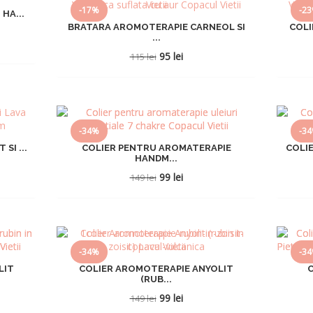
-17%
-2
HA...
BRATARA AROMOTERAPIE CARNEOL SI
COL
...
Prețul
Prețul
95
lei
115
lei
inițial
curent
a
este:
fost:
95 lei.
115 lei.
-34%
-3
SI ...
COLIER PENTRU AROMATERAPIE
COLIE
HANDM...
Prețul
Prețul
99
lei
149
lei
inițial
curent
a
este:
fost:
99 lei.
149 lei.
-34%
-3
LIT
COLIER AROMOTERAPIE ANYOLIT
(RUB...
Prețul
Prețul
99
lei
149
lei
inițial
curent