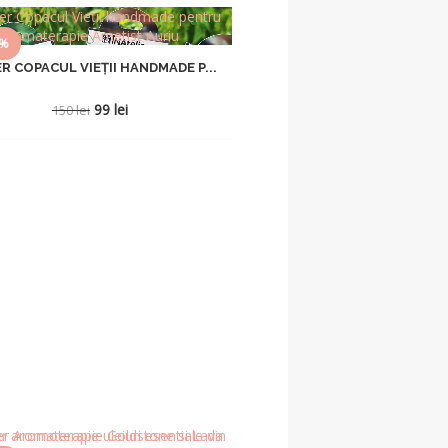
4%
R COPACUL VIEȚII HANDMADE P...
Prețul
Prețul
99
lei
150
lei
inițial
curent
a
este:
fost:
99 lei.
150 lei.