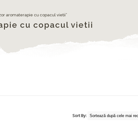
zor aromaterapie cu copacul vietii”
pie cu copacul vietii
Sort By: