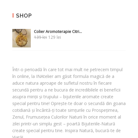
SHOP
Colier Aromoterapie Citri...
Prețul
Prețul
139
lei
129
lei
inițial
curent
a
este:
fost:
129 lei.
139 lei.
Într-o perioadă în care tot mai mult ne petrecem timpul
în online, la INAtelier am găsit formula magică de a
aduce natura aproape de sufletul nostru în fiecare
secundă pentru a ne bucura de incredibilele ei beneficii
asupra minții și trupului – bijuteriile aromate create
special pentru tine! Oprește-te doar o secundă din goana
cotidiană și încântă-ți toate simțurile cu Prospețimea,
Zenul, Frumusețea Culorilor Naturii în orice moment al
zilei printr-un simplu gest – poartă Bijuteriile-Natură
create special pentru tine. Inspira Natură, bucură-te de
Viață!