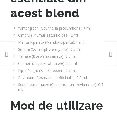
acest blend
Wintergreen (Gaultheria procumbens): 4 ml;
Cimbru (Thymus satureioides): 2 ml;
Menta Piperata (Mentha piperita): 1 ml;
Smirna (Commiphora myrrha): 0,5 ml;
Tamaie (Boswellia serrata): 0,5 ml;
Ghimbir (Zingiber officinale): 0,5 ml;
Piper Negru (Black Pepper): 0.5 ml;
Rozmarin (Rosmarinus officinalis): 0,5 ml;
Scortisoara frunze (Cinnamomum zeylanicum): 0,5
ml.
Mod de utilizare