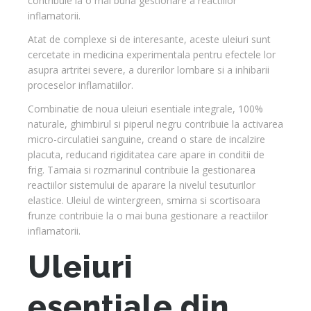
contribuie la o mai buna gestionare a reactiilor
inflamatorii.
Atat de complexe si de interesante, aceste uleiuri sunt
cercetate in medicina experimentala pentru efectele lor
asupra artritei severe, a durerilor lombare si a inhibarii
proceselor inflamatiilor.
Combinatie de noua uleiuri esentiale integrale, 100%
naturale, ghimbirul si piperul negru contribuie la activarea
micro-circulatiei sanguine, creand o stare de incalzire
placuta, reducand rigiditatea care apare in conditii de
frig. Tamaia si rozmarinul contribuie la gestionarea
reactiilor sistemului de aparare la nivelul tesuturilor
elastice. Uleiul de wintergreen, smirna si scortisoara
frunze contribuie la o mai buna gestionare a reactiilor
inflamatorii.
Uleiuri
esentiale din