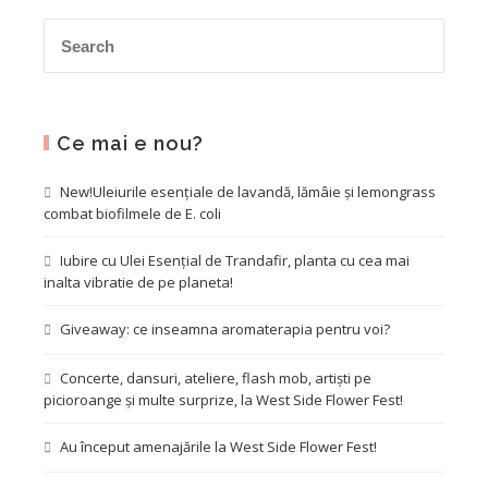
Ce mai e nou?
New!Uleiurile esențiale de lavandă, lămâie și lemongrass
combat biofilmele de E. coli
Iubire cu Ulei Esențial de Trandafir, planta cu cea mai
inalta vibratie de pe planeta!
Giveaway: ce inseamna aromaterapia pentru voi?
Concerte, dansuri, ateliere, flash mob, artiști pe
picioroange și multe surprize, la West Side Flower Fest!
Au început amenajările la West Side Flower Fest!