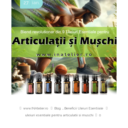
27
ian.
,
www.INAtelier.ro
Blog
Beneficii Uleiuri Esentiiale
uleiuri esentiale pentru articulatii si muschi
0