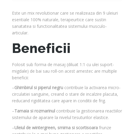
Este un mix revolutionar care se realizeaza din 9 uleiuri
esentiale 100% naturale, terapeurtice care sustin
sanatatea si functionalitatea sistemului musculo-
articular.
Beneficii
Folosit sub forma de masaj (diluat 1:1 cu ulei suport-
migdale) de bai sau roll-on acest amestec are multiple
beneficii:
–
Ghimbirul si piperul negru
contribuie la activarea micro-
circulatiei sanguine, creand o stare de incalzire placuta,
reducand rigiditatea care apare in conditii de frig.
–
Tamaia si rozmarinul
contribuie la gestionarea reactiilor
sistemului de aparare la nivelul tesuturilor elastice.
–
Uleiul de wintergreen, smirna si scortisoara
frunze